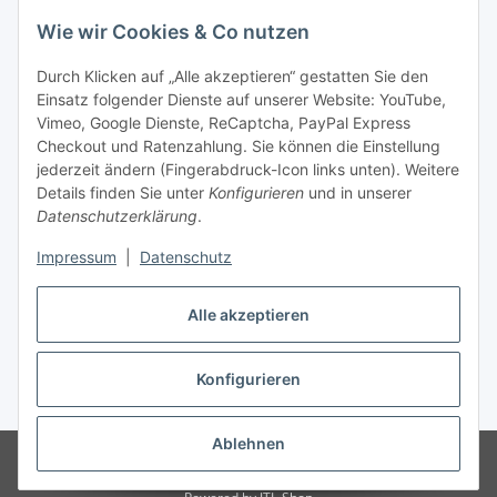
Wie wir Cookies & Co nutzen
Durch Klicken auf „Alle akzeptieren“ gestatten Sie den
Unsere Seiten
Einsatz folgender Dienste auf unserer Website: YouTube,
Vimeo, Google Dienste, ReCaptcha, PayPal Express
Checkout und Ratenzahlung. Sie können die Einstellung
Social Media
jederzeit ändern (Fingerabdruck-Icon links unten). Weitere
Details finden Sie unter
Konfigurieren
und in unserer
Datenschutzerklärung
.
Vertrag widerrufen
Impressum
|
Datenschutz
Alle akzeptieren
* Alle Preise inkl. gesetzlicher USt., ** siehe Lieferbedingungen, zzgl.
Konfigurieren
Versand
Ablehnen
© 2023 www.textilkabel-onlineshop.de
Besucherzähler: 2136483
Onlineshop für Endkunden und Wiederverkäufer