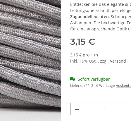
Entdecken Sie das elegante
si
Leitungsquerschnitt, perfekt 
Zugpendelleuchten
, Schnurpe
Astlampen. Die hochwertige T
für eine ansprechende Optik un
3,15 €
3,15 € pro 1 m
inkl. 19% USt. , zzgl.
Versand
Sofort verfügbar
Lieferzeit**:
2 - 6 Werktage
Ausland 