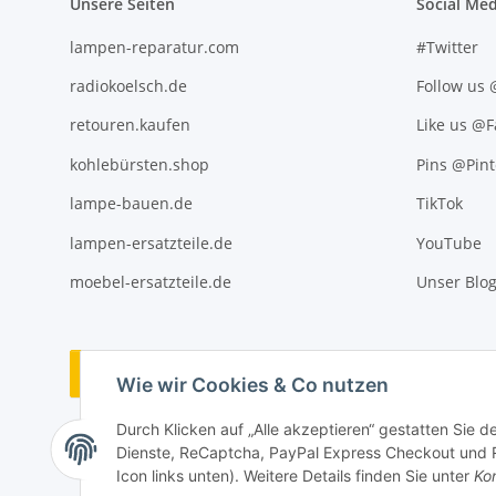
Unsere Seiten
Social Med
lampen-reparatur.com
#Twitter
radiokoelsch.de
Follow us
retouren.kaufen
Like us @
kohlebürsten.shop
Pins @Pint
lampe-bauen.de
TikTok
lampen-ersatzteile.de
YouTube
moebel-ersatzteile.de
Unser Blo
Vertrag widerrufen
Wie wir Cookies & Co nutzen
Durch Klicken auf „Alle akzeptieren“ gestatten Sie 
Dienste, ReCaptcha, PayPal Express Checkout und Ra
Icon links unten). Weitere Details finden Sie unter
Kon