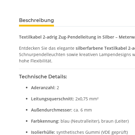
Beschreibung
Textilkabel 2-adrig Zug-Pendelleitung in Silber – Mete
Entdecken Sie das elegante
silberfarbene Textilkabel 2-a
Schnurpendelleuchten sowie kreativen Lampendesigns wi
hohe Flexibilität.
Technische Details:
Aderanzahl:
2
Leitungsquerschnitt:
2x0,75 mm²
Außendurchmesser:
ca. 6 mm
Farbkennung:
blau (Neutralleiter), braun (Leiter)
Isolierhülle:
synthetisches Gummi (VDE geprüft)