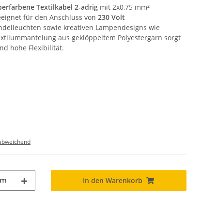
lberfarbene Textilkabel 2-adrig
mit 2x0,75 mm²
geeignet für den Anschluss von
230 Volt
ndelleuchten sowie kreativen Lampendesigns wie
extilummantelung aus geklöppeltem Polyestergarn sorgt
d hohe Flexibilität.
abweichend
m
In den Warenkorb