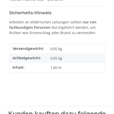
Sicherheits-Hinweis
Arbeiten an elektrischen Leitungen sollten
nur von
fachkundigen Personen
durchgeführt werden, um
Risiken wie Stromschlag oder Brand zu vermeiden.
Produkteigenschaft
Wert
Versandgewicht:
0,05 kg
Artikelgewicht:
0,05
kg
Inhalt:
1,00 m
Kunden kauften dazu folgende