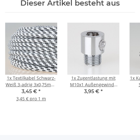
Dieser Artikel besteht aus
1x
Textilkabel Schwarz-
1x
Zugentlastung mit
1x
K
Weiß 3-adrig 3x0,75mm²
M10x1 Außengewinde
Zug-Pendelleitung
für Kabel 13x17mm
250
3,45 €
*
3,95 €
*
S03RT-F 3G0,75
Metall Messing
3,45 € pro 1 m
verchromt