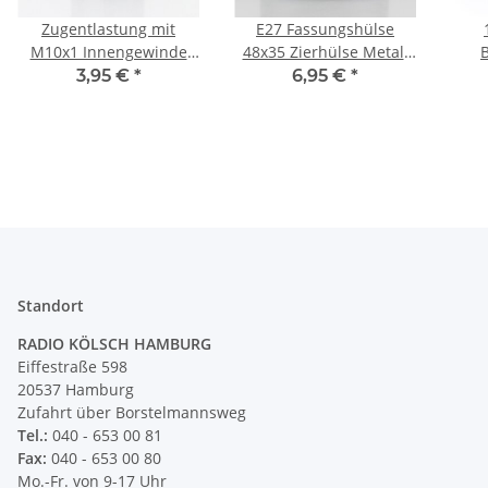
Zugentlastung mit
E27 Fassungshülse
M10x1 Innengewinde
48x35 Zierhülse Metall
für Kabel 13x17mm
schwarz für
100
3,95 €
*
6,95 €
*
Metall schwarz
Lampenfassung
Z
Standort
RADIO KÖLSCH HAMBURG
Eiffestraße 598
20537 Hamburg
Zufahrt über Borstelmannsweg
Tel.:
040 - 653 00 81
Fax:
040 - 653 00 80
Mo.-Fr. von 9-17 Uhr