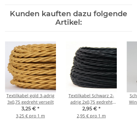
Kunden kauften dazu folgende
Artikel:
Textilkabel gold 3-adrig
Textilkabel Schwarz 2-
Sch
3x0,75 gedreht verseilt
adrig 2x0,75 gedreht
Win
verseilt
Bak
3,25 €
*
2,95 €
*
3,25 € pro 1 m
2,95 € pro 1 m