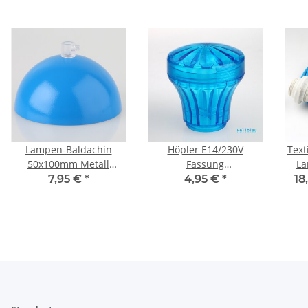
Lampen-Baldachin
Höpler E14/230V
Text
50x100mm Metall
Fassung
La
hellblau mit
Diamantschliffkappen-
Gew
7,95 €
*
4,95 €
*
18
Zugentlaster Kunststoff
Set hellblau Schausteller
Schr
transparent
Kirmes Beleuchtung