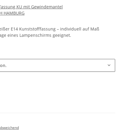
4 Fassung KU mit Gewindemantel
CH HAMBURG
weißer E14 Kunststofffassung – individuell auf Maß
tage eines Lampenschirms geeignet.
ion.
abweichend