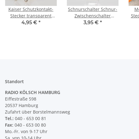
Kaiser Schutzkontakt-
Schnurschalter Schnur-
Mo
Stecker transparent
Zwischenschalter
Ste
250V/16A
Handschalter
4,95 €
*
3,95 €
*
transparent 60x26mm
250V/2A für Flachkabel
und Rundkabel
Standort
RADIO KÖLSCH HAMBURG
Eiffestraße 598
20537 Hamburg
Zufahrt über Borstelmannsweg
Tel.:
040 - 653 00 81
Fax:
040 - 653 00 80
Mo.-Fr. von 9-17 Uhr
Sa. von 10-14 Uhr