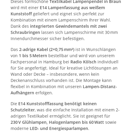
Dieses formschöne
Textilkabel Lampenpendel in Braun
wird mit einer
E14 Lampenfassung aus weißem
Kunststoff
geliefert und eignet sich perfekt zur
Kombination mit einem Lampenschirm Ihrer Wahl.
Dank des
integrierten Gewindemantels mit zwei
Schraubringen
lassen sich Lampenschirme mit 30 mm
Innendurchmesser sicher befestigen.
Das
2-adrige Kabel (2×0,75 mm²)
ist in Wunschlängen
von
1 bis 5 Metern
bestellbar und wird von unserem
Fachpersonal in Hamburg bei
Radio Kölsch
individuell
für Sie angefertigt. Ideal für kreative Lichtlösungen an
Wand oder Decke – insbesondere, wenn kein
Deckenanschluss vorhanden ist. Die Montage kann
flexibel in Kombination mit unseren
Lampen-Distanz-
Aufhängern
erfolgen.
Die
E14 Kunststofffassung benötigt keinen
Schutzleiter
, was die einfache Installation mit einem 2-
adrigen Textilkabel ermöglicht. Sie ist geeignet für
230 V Glühlampen, Halogenlampen bis 60 Watt
sowie
moderne
LED- und Energiesparlampen
.