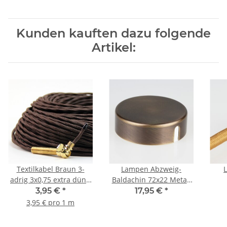
Kunden kauften dazu folgende
Artikel:
Textilkabel Braun 3-
Lampen Abzweig-
adrig 3x0,75 extra dünn
Baldachin 72x22 Metall
für innere Verkabelung
antik fume mit
3,95 €
*
17,95 €
*
von Ketten-Lampen
Zierkappe
Kabe
3,95 € pro 1 m
Kronleuchter/Lüster