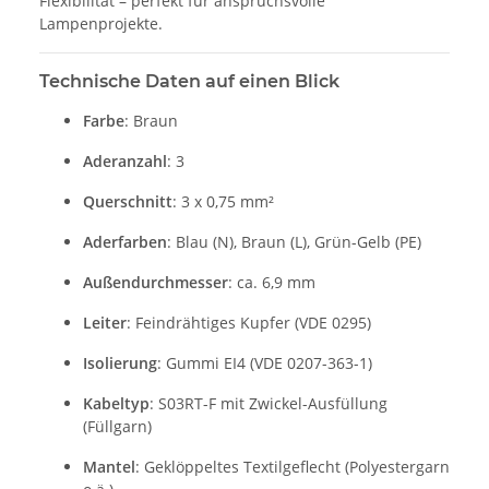
Flexibilität – perfekt für anspruchsvolle
Lampenprojekte.
Technische Daten auf einen Blick
Farbe
: Braun
Aderanzahl
: 3
Querschnitt
: 3 x 0,75 mm²
Aderfarben
: Blau (N), Braun (L), Grün-Gelb (PE)
Außendurchmesser
: ca. 6,9 mm
Leiter
: Feindrähtiges Kupfer (VDE 0295)
Isolierung
: Gummi EI4 (VDE 0207-363-1)
Kabeltyp
: S03RT-F mit Zwickel-Ausfüllung
(Füllgarn)
Mantel
: Geklöppeltes Textilgeflecht (Polyestergarn