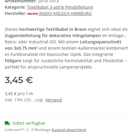
Artikelnummer:
2014-1013
Kategorie:
Textilkabel 3-adrig Pendelleitung
Hersteller:
RADIO KÖLSCH HAMBURG
Dieses
hochwertige Textilkabel in Braun
eignet sich ideal als
Zugpendelleitung für dekorative Hängelampen
im Vintage-,
Retro- oder Industrial-Stil. Mit einem
Leitungsquerschnitt
von 3x0,75 mm²
und einem textilen Außenmantel kombiniert
es Funktionalität mit klassischer Optik. Das integrierte
Füllgarn
sorgt für zusätzliche Formstabilität und Flexibilität –
perfekt für anspruchsvolle Lampenprojekte.
3,45 €
3,45 € pro 1 m
inkl. 19% USt. , zzgl.
Versand
Sofort verfügbar
Lieferzeit**:
2 - 6 Werktage
Ausland abweichend