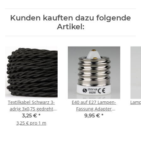
Kunden kauften dazu folgende
Artikel:
Textilkabel Schwarz 3-
E40 auf E27 Lampen-
Lamp
adrig 3x0,75 gedreht
Fassung Adapter
verseilt
Keramik für alte
Zuge
3,25 €
*
9,95 €
*
Industrielampe
3,25 € pro 1 m
Schr