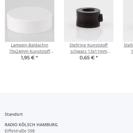
Lampen-Baldachin
Stellring Kunststoff
Stel
70x24mm Kunststoff
schwarz 13x11mm
weiß Abzweigbaldachin
6,5mm Durchgang für
Dur
1,95 €
*
0,65 €
*
mit Bajonettdeckel
Lampen und
u
Leuchtenbau
Standort
RADIO KÖLSCH HAMBURG
Eiffestraße 598