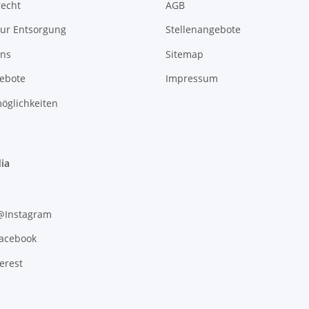
recht
AGB
zur Entsorgung
Stellenangebote
uns
Sitemap
gebote
Impressum
öglichkeiten
ia
 @Instagram
Facebook
erest