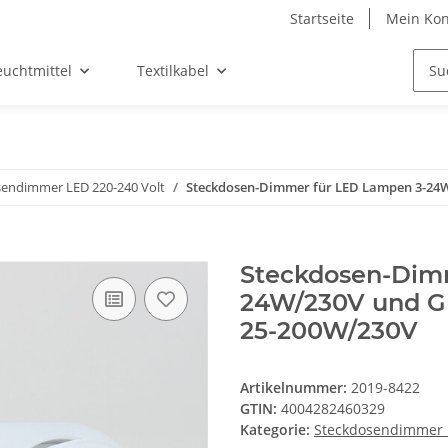
Startseite
Mein Kon
euchtmittel
Textilkabel
endimmer LED 220-240 Volt
Steckdosen-Dimmer für LED Lampen 3-24
Steckdosen-Dim
24W/230V und G
25-200W/230V
Artikelnummer:
2019-8422
GTIN:
4004282460329
Kategorie:
Steckdosendimmer L