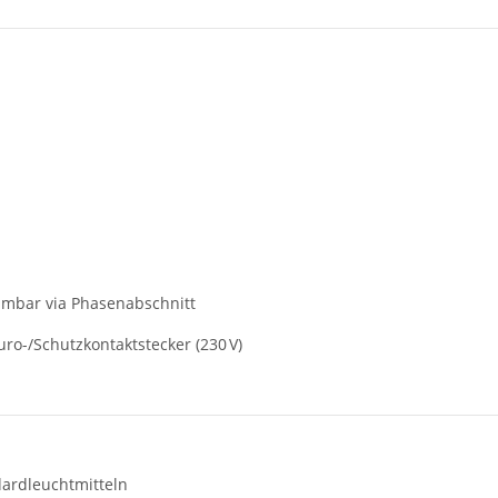
mbar via Phasenabschnitt
ro-/Schutzkontaktstecker (230 V)
ardleuchtmitteln