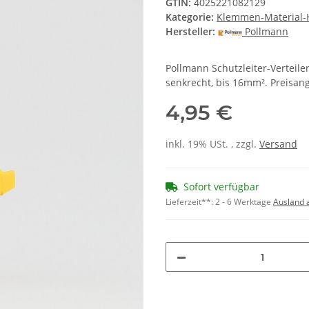
GTIN:
4025221082129
Kategorie:
Klemmen-Material-
Hersteller:
Pollmann
Pollmann Schutzleiter-Verteil
senkrecht, bis 16mm². Preisang
4,95 €
inkl. 19% USt. , zzgl.
Versand
Sofort verfügbar
Lieferzeit**:
2 - 6 Werktage
Ausland 