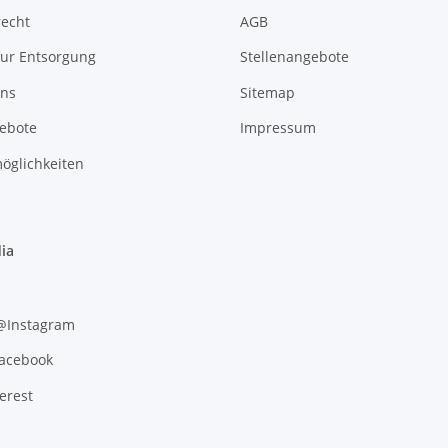
recht
AGB
zur Entsorgung
Stellenangebote
uns
Sitemap
gebote
Impressum
öglichkeiten
ia
 @Instagram
Facebook
erest