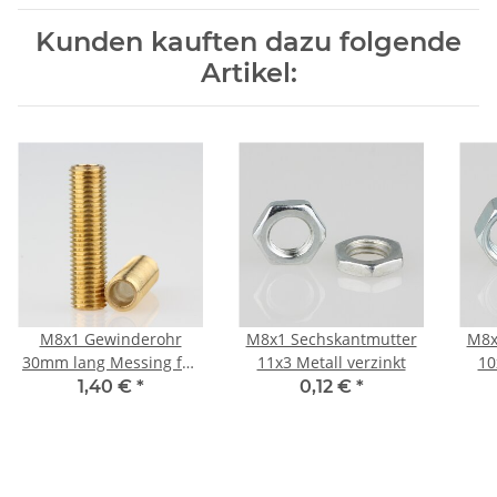
Kunden kauften dazu folgende
Artikel:
M8x1 Gewinderohr
M8x1 Sechskantmutter
M8x
30mm lang Messing für
11x3 Metall verzinkt
10
Lampen und
1,40 €
*
0,12 €
*
Leuchtenbau