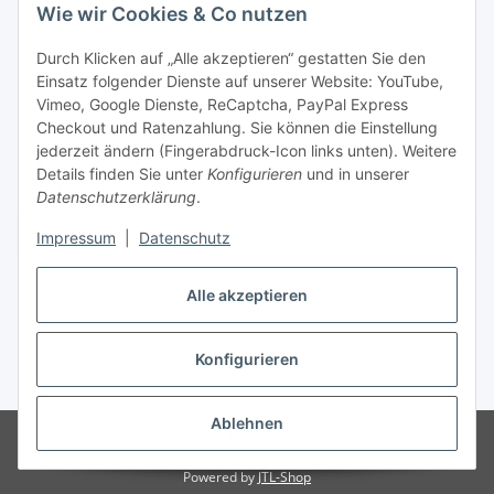
Wie wir Cookies & Co nutzen
Durch Klicken auf „Alle akzeptieren“ gestatten Sie den
Unsere Seiten
Einsatz folgender Dienste auf unserer Website: YouTube,
Vimeo, Google Dienste, ReCaptcha, PayPal Express
Checkout und Ratenzahlung. Sie können die Einstellung
Social Media
jederzeit ändern (Fingerabdruck-Icon links unten). Weitere
Details finden Sie unter
Konfigurieren
und in unserer
Datenschutzerklärung
.
Vertrag widerrufen
Impressum
|
Datenschutz
Alle akzeptieren
* Alle Preise inkl. gesetzlicher USt., ** siehe Lieferbedingungen, zzgl.
Konfigurieren
Versand
Ablehnen
© 2023 www.textilkabel-onlineshop.de
Besucherzähler: 2132100
Onlineshop für Endkunden und Wiederverkäufer
Powered by
JTL-Shop