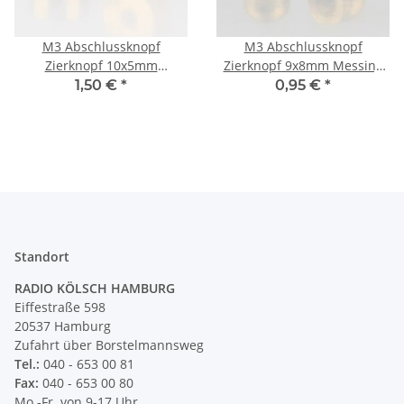
M3 Abschlussknopf
M3 Abschlussknopf
Zierknopf 10x5mm
Zierknopf 9x8mm Messing
zylindrisch Messing für
für Lampen und
1,50 €
*
0,95 €
*
Lampen und Leuchtenbau
Leuchtenbau
Standort
RADIO KÖLSCH HAMBURG
Eiffestraße 598
20537 Hamburg
Zufahrt über Borstelmannsweg
Tel.:
040 - 653 00 81
Fax:
040 - 653 00 80
Mo.-Fr. von 9-17 Uhr