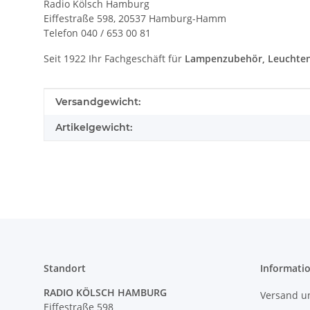
Radio Kölsch Hamburg
Eiffestraße 598, 20537 Hamburg-Hamm
Telefon 040 / 653 00 81
Seit 1922 Ihr Fachgeschäft für
Lampenzubehör, Leuchten
Produkteigenschaft
Wert
Versandgewicht:
Artikelgewicht:
Standort
Informati
RADIO KÖLSCH HAMBURG
Versand u
Eiffestraße 598