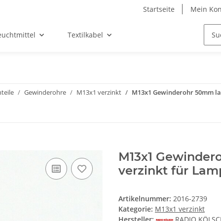
Startseite
Mein Kon
euchtmittel
Textilkabel
teile
Gewinderohre
M13x1 verzinkt
M13x1 Gewinderohr 50mm lan
M13x1 Gewindero
verzinkt für La
Artikelnummer:
2016-2739
Kategorie:
M13x1 verzinkt
Hersteller:
RADIO KÖLS