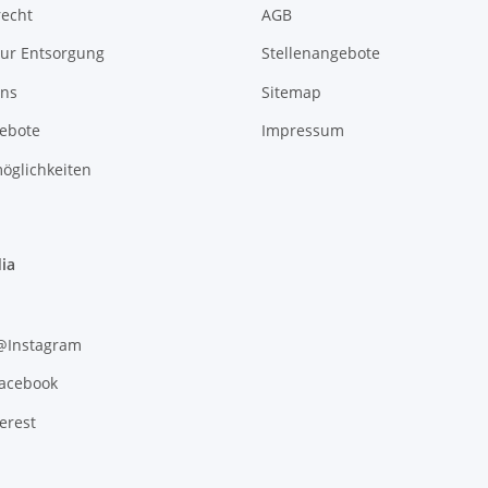
recht
AGB
zur Entsorgung
Stellenangebote
uns
Sitemap
gebote
Impressum
öglichkeiten
ia
 @Instagram
Facebook
erest