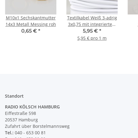
M10x1 Sechskantmutter
Textilkabel Weiß 3-adrig
14x3 Metall Messing roh
3x0,75 mit integriertem
Stahlseil zur
tr
0,65 €
*
5,95 €
*
Zugentlastung
240
5,95 € pro 1 m
un
Standort
RADIO KÖLSCH HAMBURG
Eiffestraße 598
20537 Hamburg
Zufahrt über Borstelmannsweg
Tel.:
040 - 653 00 81