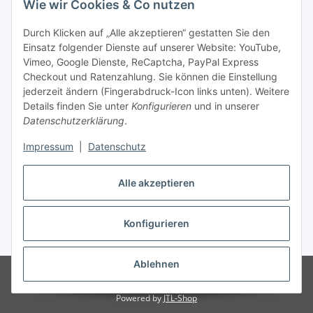
Wie wir Cookies & Co nutzen
Durch Klicken auf „Alle akzeptieren“ gestatten Sie den
Unsere Seiten
Einsatz folgender Dienste auf unserer Website: YouTube,
Vimeo, Google Dienste, ReCaptcha, PayPal Express
Checkout und Ratenzahlung. Sie können die Einstellung
Social Media
jederzeit ändern (Fingerabdruck-Icon links unten). Weitere
Details finden Sie unter
Konfigurieren
und in unserer
Datenschutzerklärung
.
Vertrag widerrufen
Impressum
|
Datenschutz
Alle akzeptieren
* Alle Preise inkl. gesetzlicher USt., ** siehe Lieferbedingungen, zzgl.
Konfigurieren
Versand
Ablehnen
© 2023 www.textilkabel-onlineshop.de
Besucherzähler: 2134785
Onlineshop für Endkunden und Wiederverkäufer
Powered by
JTL-Shop