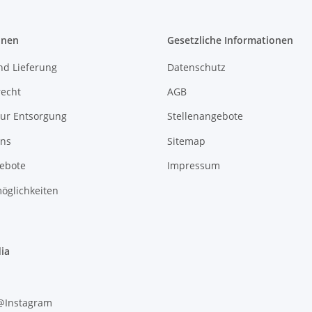
onen
Gesetzliche Informationen
nd Lieferung
Datenschutz
recht
AGB
zur Entsorgung
Stellenangebote
uns
Sitemap
gebote
Impressum
öglichkeiten
ia
 @Instagram