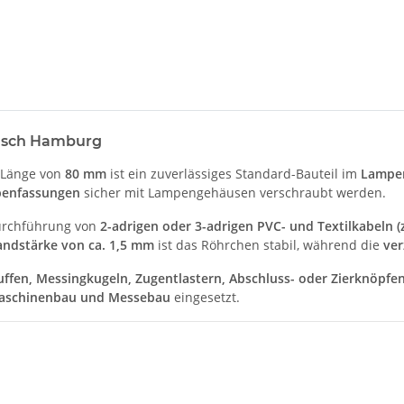
ölsch Hamburg
 Länge von
80 mm
ist ein zuverlässiges Standard-Bauteil im
Lampe
penfassungen
sicher mit Lampengehäusen verschraubt werden.
urchführung von
2-adrigen oder 3-adrigen PVC- und Textilkabeln (
ndstärke von ca. 1,5 mm
ist das Röhrchen stabil, während die
ver
fen, Messingkugeln, Zugentlastern, Abschluss- oder Zierknöpfe
aschinenbau und Messebau
eingesetzt.