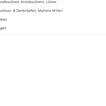
ndleuchten, Kronleuchtern, Lüster
schluss- & Zierknöpfen, Muttern M10x1
nbau
ngen