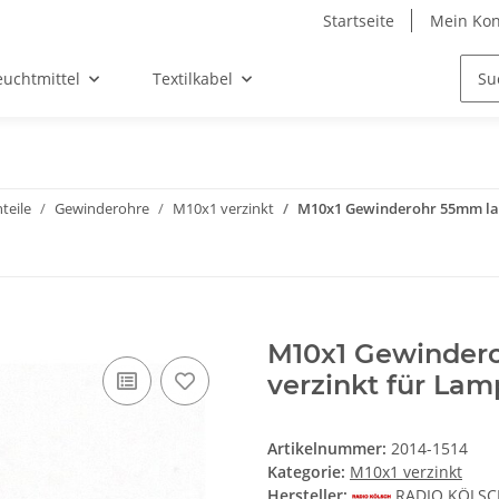
Startseite
Mein Kon
euchtmittel
Textilkabel
teile
Gewinderohre
M10x1 verzinkt
M10x1 Gewinderohr 55mm lan
M10x1 Gewindero
verzinkt für La
Artikelnummer:
2014-1514
Kategorie:
M10x1 verzinkt
Hersteller:
RADIO KÖLS