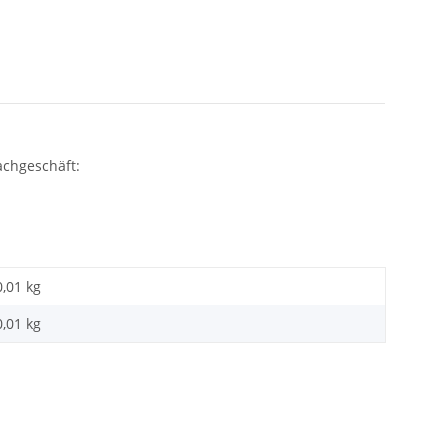
achgeschäft:
0,01 kg
0,01
kg