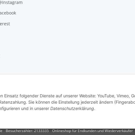
 @Instagram
Facebook
erest
g
den Einsatz folgender Dienste auf unserer Website: YouTube, Vimeo, G
tenzahlung. Sie können die Einstellung jederzeit ändern (Fingerab
figurieren
und in unserer
Datenschutzerklärung
.
.
Versand
de
Besucherzähler: 2133335
Onlineshop für Endkunden und Wiederverkäufer