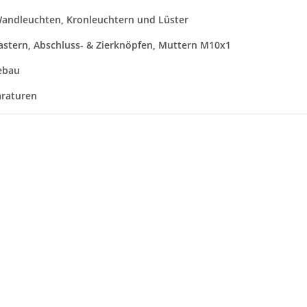
Wandleuchten, Kronleuchtern und Lüster
astern, Abschluss- & Zierknöpfen, Muttern M10x1
ebau
araturen