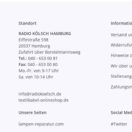
Standort
Informati
RADIO KÖLSCH HAMBURG
Versand u
Eiffestraße 598
Widerrufs
20537 Hamburg
Zufahrt über Borstelmannsweg
Hinweise 
Tel.:
040 - 653 00 81
Fax:
040 - 653 00 80
Wir über 
Mo.-Fr. von 9-17 Uhr
Stellenan
Sa. von 10-14 Uhr
Zahlungsm
info@radiokoelsch.de
textilkabel-onlineshop.de
Unsere Seiten
Social Med
lampen-reparatur.com
#Twitter