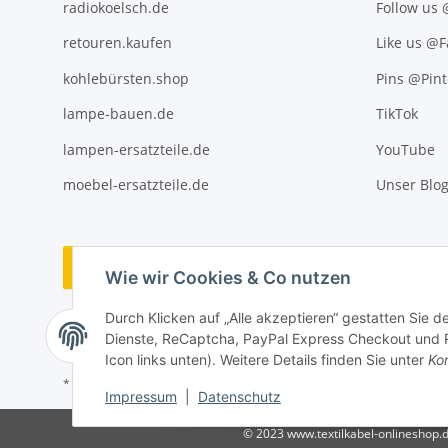
radiokoelsch.de
Follow us
retouren.kaufen
Like us @
kohlebürsten.shop
Pins @Pint
lampe-bauen.de
TikTok
lampen-ersatzteile.de
YouTube
moebel-ersatzteile.de
Unser Blo
Vertrag widerrufen
Wie wir Cookies & Co nutzen
Durch Klicken auf „Alle akzeptieren“ gestatten Sie 
Dienste, ReCaptcha, PayPal Express Checkout und Ra
Icon links unten). Weitere Details finden Sie unter
Kon
* Alle Preise inkl. gesetzlicher USt., ** siehe Lieferbedingungen, zzgl
Impressum
|
Datenschutz
© 2023 www.textilkabel-onlineshop.