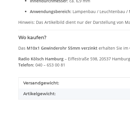
Innendurchmesser:
ca. 6,9 mm
Anwendungsbereich:
Lampenbau / Leuchtenbau / 
Hinweis: Das Artikelbild dient nur der Darstellung von 
Wo kaufen?
Das
M10x1 Gewinderohr 55mm verzinkt
erhalten Sie im
Radio Kölsch Hamburg
– Eiffestraße 598, 20537 Hamburg
Telefon:
040 – 653 00 81
Produkteigenschaft
Wert
Versandgewicht:
Artikelgewicht: