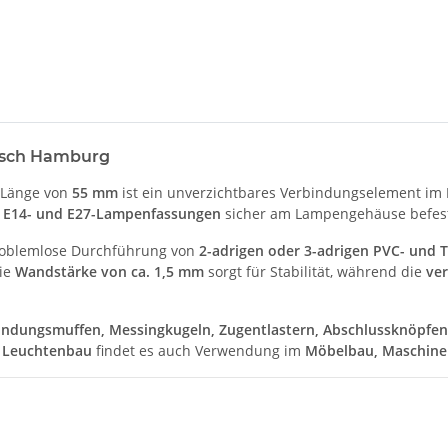
lsch Hamburg
 Länge von
55 mm
ist ein unverzichtbares Verbindungselement im
e
E14- und E27-Lampenfassungen
sicher am Lampengehäuse befest
roblemlose Durchführung von
2-adrigen oder 3-adrigen PVC- und Te
ie
Wandstärke von ca. 1,5 mm
sorgt für Stabilität, während die
ver
indungsmuffen, Messingkugeln, Zugentlastern, Abschlussknöpfen
 Leuchtenbau
findet es auch Verwendung im
Möbelbau, Maschin