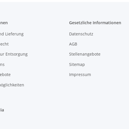
onen
Gesetzliche Informationen
nd Lieferung
Datenschutz
recht
AGB
zur Entsorgung
Stellenangebote
uns
Sitemap
gebote
Impressum
öglichkeiten
ia