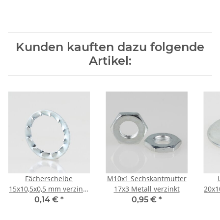
Kunden kauften dazu folgende
Artikel:
Fächerscheibe
M10x1 Sechskantmutter
15x10,5x0,5 mm verzinkt
17x3 Metall verzinkt
20x10
(für M10 Gewinderohr)
M
0,14 €
*
0,95 €
*