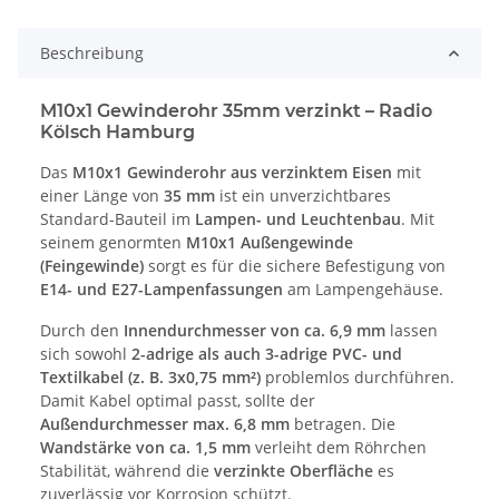
Beschreibung
M10x1 Gewinderohr 35mm verzinkt – Radio
Kölsch Hamburg
Das
M10x1 Gewinderohr aus verzinktem Eisen
mit
einer Länge von
35 mm
ist ein unverzichtbares
Standard-Bauteil im
Lampen- und Leuchtenbau
. Mit
seinem genormten
M10x1 Außengewinde
(Feingewinde)
sorgt es für die sichere Befestigung von
E14- und E27-Lampenfassungen
am Lampengehäuse.
Durch den
Innendurchmesser von ca. 6,9 mm
lassen
sich sowohl
2-adrige als auch 3-adrige PVC- und
Textilkabel (z. B. 3x0,75 mm²)
problemlos durchführen.
Damit Kabel optimal passt, sollte der
Außendurchmesser max. 6,8 mm
betragen. Die
Wandstärke von ca. 1,5 mm
verleiht dem Röhrchen
Stabilität, während die
verzinkte Oberfläche
es
zuverlässig vor Korrosion schützt.