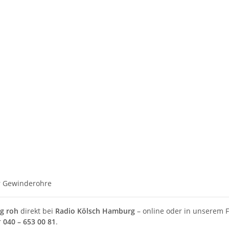
r Gewinderohre
g roh
direkt bei
Radio Kölsch Hamburg
– online oder in unserem 
r
040 – 653 00 81
.