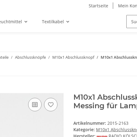
Startseite
Mein Kon
euchtmittel
Textilkabel
teile
Abschlussknöpfe
M10x1 Abschlussknopf
M10x1 Abschlusskn
M10x1 Abschluss
Messing für La
Artikelnummer:
2015-2163
Kategorie:
M10x1 Abschlusskn
Hersteller:
RADIO KÖLS