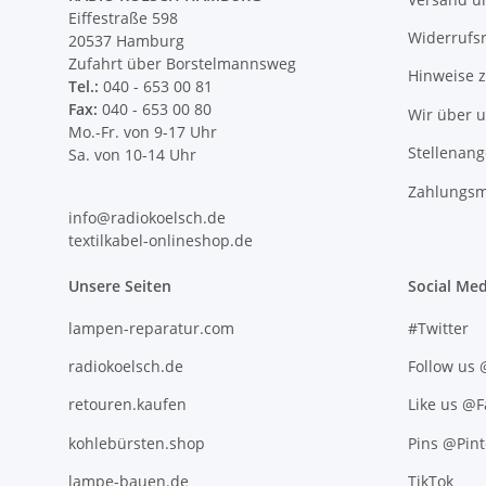
Eiffestraße 598
Widerrufs
20537 Hamburg
Zufahrt über Borstelmannsweg
Hinweise 
Tel.:
040 - 653 00 81
Fax:
040 - 653 00 80
Wir über 
Mo.-Fr. von 9-17 Uhr
Stellenan
Sa. von 10-14 Uhr
Zahlungsm
info@radiokoelsch.de
textilkabel-onlineshop.de
Unsere Seiten
Social Med
lampen-reparatur.com
#Twitter
radiokoelsch.de
Follow us
retouren.kaufen
Like us @
kohlebürsten.shop
Pins @Pint
lampe-bauen.de
TikTok