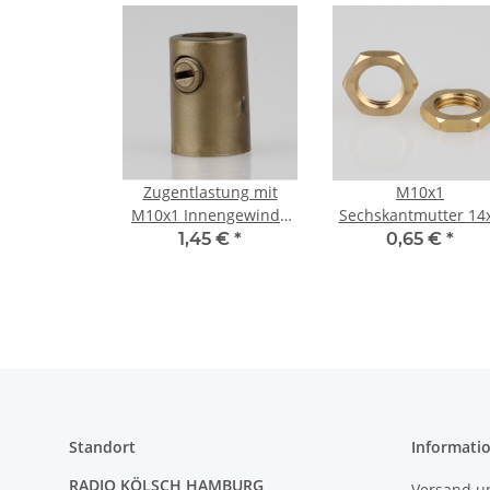
Zugentlastung mit
M10x1
M10x1 Innengewinde
Sechskantmutter 14
für Kabel 13x19mm
Metall Messing ro
1,45 €
*
0,65 €
*
Kunststoff gold
Standort
Informati
RADIO KÖLSCH HAMBURG
Versand u