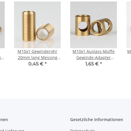
M10x1 Gewinderohr
M10x1 Auslass-Muffe
M
x3
20mm lang Messing
Gewinde-Adapter
h
roh für Lampen und
12x15mm Messing 2
0,45 €
*
1,65 €
*
Leuchtenbau
Auslässe
4
onen
Gesetzliche Informationen
nd Lieferung
Datenschutz