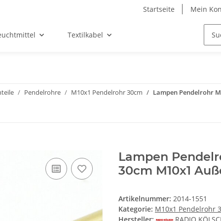
Startseite
Mein Kon
euchtmittel
Textilkabel
teile
Pendelrohre
M10x1 Pendelrohr 30cm
Lampen Pendelrohr Me
Lampen Pendelro
30cm M10x1 Auß
Artikelnummer:
2014-1551
Kategorie:
M10x1 Pendelrohr 
Hersteller:
RADIO KÖLS