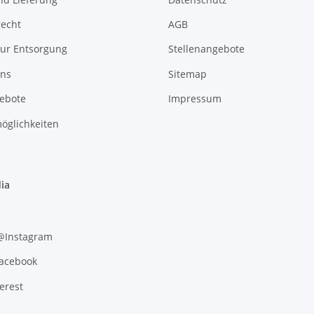
recht
AGB
zur Entsorgung
Stellenangebote
uns
Sitemap
gebote
Impressum
öglichkeiten
ia
 @Instagram
Facebook
erest