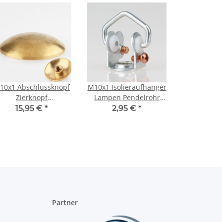
10x1 Abschlussknopf
M10x1 Isolieraufhänger
Zierknopf
Lampen Pendelrohr
Halbrundknopf
Aufhänger beweglicher
15,95 €
*
2,95 €
*
0x10mm Messing für
Bügel
Lampen und
Leuchtenbau
Partner