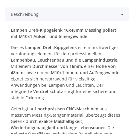
Beschreibung
Lampen Dreh-Kippgelenk 16x48mm Messing poliert
mit M10x1 Außen- und Innengewinde
Dieses
Lampen Dreh-Kippgelenk
ist ein hochwertiges
Verbindungselement für den professionellen
Lampenbau, Leuchtenbau und die Lampenindustrie
.
Mit einem
Durchmesser von 16mm
, einer
Höhe von
48mm
sowie einem
M10x1 Innen- und Außengewinde
eignet es sich hervorragend für vielseitige
Anwendungen bei Lampen und Leuchten. Der
integrierte
Verdrehschutz
sorgt für eine sichere und
stabile Fixierung.
Gefertigt auf
hochpräzisen CNC-Maschinen
aus
massivem Messing-Stangenmaterial, überzeugt dieses
Gelenk durch
exakte Maßhaltigkeit,
Wiederholgenauigkeit und lange Lebensdauer
. Die
polierte Oberfläche
verleiht dem Bauteil eine edle