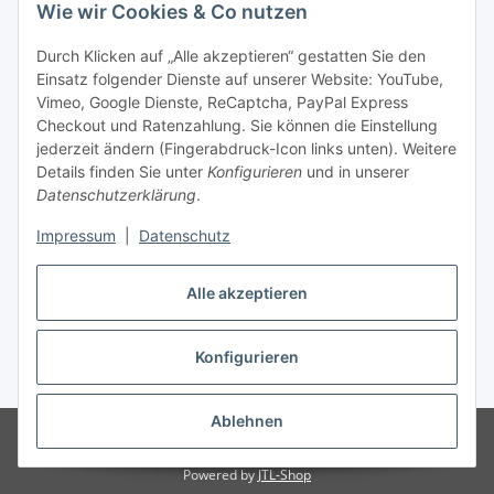
Wie wir Cookies & Co nutzen
Durch Klicken auf „Alle akzeptieren“ gestatten Sie den
Unsere Seiten
Einsatz folgender Dienste auf unserer Website: YouTube,
Vimeo, Google Dienste, ReCaptcha, PayPal Express
Checkout und Ratenzahlung. Sie können die Einstellung
Social Media
jederzeit ändern (Fingerabdruck-Icon links unten). Weitere
Details finden Sie unter
Konfigurieren
und in unserer
Datenschutzerklärung
.
Vertrag widerrufen
Impressum
|
Datenschutz
Alle akzeptieren
* Alle Preise inkl. gesetzlicher USt., ** siehe Lieferbedingungen, zzgl.
Konfigurieren
Versand
Ablehnen
© 2023 www.textilkabel-onlineshop.de
Besucherzähler: 2135933
Onlineshop für Endkunden und Wiederverkäufer
Powered by
JTL-Shop