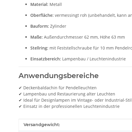
Material:
Metall
Oberfläche:
vermessingt roh (unbehandelt, kann an
Bauform:
Zylinder
Maße:
Außendurchmesser 62 mm, Höhe 63 mm
Stellring:
mit Feststellschraube für 10 mm Pendelr
Einsatzbereich:
Lampenbau / Leuchtenindustrie
Anwendungsbereiche
✔ Deckenbaldachin für Pendelleuchten
✔ Lampenbau und Restaurierung alter Leuchten
✔ Ideal für Designlampen im Vintage- oder Industrial-Stil
✔ Einsatz in der professionellen Leuchtenindustrie
Produkteigenschaft
Wert
Versandgewicht: