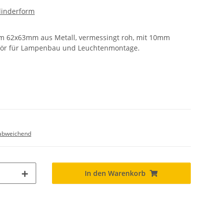
linderform
m 62x63mm aus Metall, vermessingt roh, mit 10mm
ehör für Lampenbau und Leuchtenmontage.
abweichend
In den Warenkorb