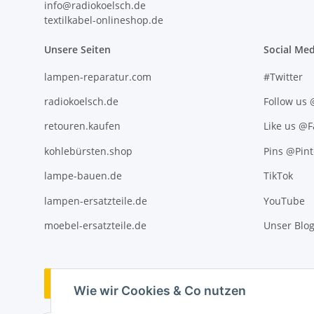
info@radiokoelsch.de
textilkabel-onlineshop.de
Unsere Seiten
Social Med
lampen-reparatur.com
#Twitter
radiokoelsch.de
Follow us
retouren.kaufen
Like us @
kohlebürsten.shop
Pins @Pint
lampe-bauen.de
TikTok
lampen-ersatzteile.de
YouTube
moebel-ersatzteile.de
Unser Blo
Vertrag widerrufen
Wie wir Cookies & Co nutzen