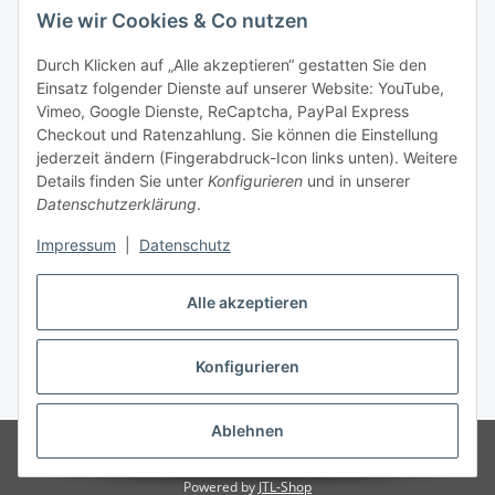
Wie wir Cookies & Co nutzen
Durch Klicken auf „Alle akzeptieren“ gestatten Sie den
Einsatz folgender Dienste auf unserer Website: YouTube,
Unsere Seiten
Vimeo, Google Dienste, ReCaptcha, PayPal Express
Checkout und Ratenzahlung. Sie können die Einstellung
Social Media
jederzeit ändern (Fingerabdruck-Icon links unten). Weitere
Details finden Sie unter
Konfigurieren
und in unserer
Datenschutzerklärung
.
Vertrag widerrufen
Impressum
|
Datenschutz
Alle akzeptieren
Konfigurieren
* Alle Preise inkl. gesetzlicher USt., ** siehe Lieferbedingungen, zzgl.
Versand
Ablehnen
© 2023 www.textilkabel-onlineshop.de
Besucherzähler: 2135291
Onlineshop für Endkunden und Wiederverkäufer
Powered by
JTL-Shop