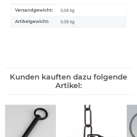
Produkteigenschaft
Wert
Versandgewicht:
0,08 kg
Artikelgewicht:
0,08
kg
Kunden kauften dazu folgende
Artikel: