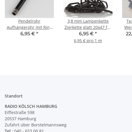
Pendelrohr
3,8 mm Lampenkette
Te
Aufhängerohr mit Ring
Zierkette glatt 20x47 für
Wei
schwarz 120mm
schwere Leuchten
Da
6,95 €
*
6,95 €
*
22
Ringdurchmesser 30mm
schwarz lackiert
6,95 € pro 1 m
für Kettenaufhängung
Standort
RADIO KÖLSCH HAMBURG
Eiffestraße 598
20537 Hamburg
Zufahrt über Borstelmannsweg
Tel.:
040 - 653 00 81