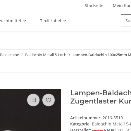
Startseite
Mein Kon
euchtmittel
Textilkabel
Baldachine
Baldachin Metall 5-Loch
Lampen-Baldachin 100x25mm Met
Lampen-Baldach
Zugentlaster Ku
Artikelnummer:
2016-3519
Kategorie:
Baldachin Metall 5-
Hersteller:
RADIO KÖLS