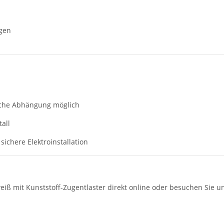
gen
liche Abhängung möglich
all
here Elektroinstallation
ß mit Kunststoff-Zugentlaster direkt online oder besuchen Sie un