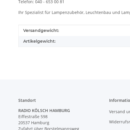
Telefon: 040 - 653 00 81
Ihr Spezialist für Lampenzubehör, Leuchtenbau und La
Produkteigenschaft
Wert
Versandgewicht:
Artikelgewicht:
Standort
Informati
RADIO KÖLSCH HAMBURG
Versand u
Eiffestraße 598
Widerrufs
20537 Hamburg
Zufahrt über Borstelmannsweg