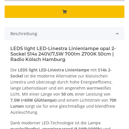
Beschreibung
LEDS light LED-Linestra Linienlampe opal 2-
Sockel S14s 240V/7,5W 700lm 2700K 50cm |
Radio Kölsch Hamburg
Die
LEDS light LED-Linestra Linienlampe
mit
S14s 2-
Sockel
ist die moderne Alternative zur klassischen
Linestra und überzeugt durch hohe Energieeffizienz,
lange Lebensdauer und ein angenehm warmweißes
Licht. Mit einer Länge von
50 cm
, einer Leistung von
7,5W (=60W Glühlampe)
und einem Lichtstrom von
700
Lumen
sorgt sie für eine gleichmäßige und blendfreie
Ausleuchtung.
Dank moderner LED-Technologie ist die Lampe
quecksilberfrei, energiesparend (8 kWh/1000h)
und