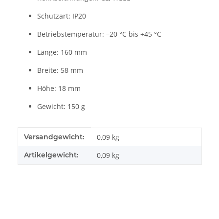
Schutzart: IP20
Betriebstemperatur: –20 °C bis +45 °C
Länge: 160 mm
Breite: 58 mm
Höhe: 18 mm
Gewicht: 150 g
Produkteigenschaft
Wert
Versandgewicht:
0,09 kg
Artikelgewicht:
0,09
kg