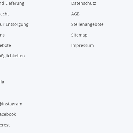
nd Lieferung
Datenschutz
recht
AGB
zur Entsorgung
Stellenangebote
uns
Sitemap
gebote
Impressum
öglichkeiten
ia
 @Instagram
Facebook
erest