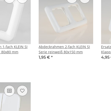
 1-fach KLEIN SI
Abdeckrahmen 2-fach KLEIN SI
Ersat
weiß 80x80 mm
Serie reinweiß 80x150 mm
Klapp
reinw
1,95 €
*
4,95
Prog