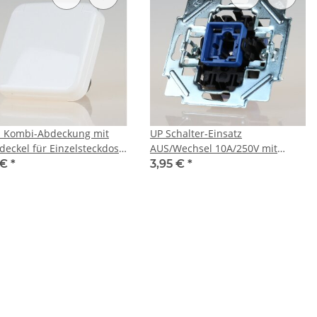
z Kombi-Abdeckung mit
UP Schalter-Einsatz
deckel für Einzelsteckdose
AUS/Wechsel 10A/250V mit
eiß 53x53mm Klein-SI
Spreizkrallen Klein Serie
 €
*
3,95 €
*
ramm