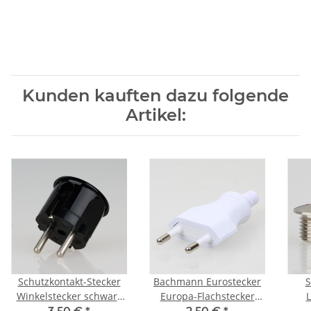
Kunden kauften dazu folgende
Artikel:
Schutzkontakt-Stecker
Bachmann Eurostecker
S
Winkelstecker schwarz
Europa-Flachstecker
Bakelit Optik 250V/16A
weiss 250V/2A mit
M