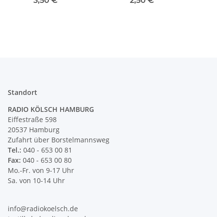
3,50 €
*
2,50 €
*
Schraubkontakte und
pass
Zugentlastung
und
Standort
RADIO KÖLSCH HAMBURG
Eiffestraße 598
20537 Hamburg
Zufahrt über Borstelmannsweg
Tel.:
040 - 653 00 81
Fax:
040 - 653 00 80
Mo.-Fr. von 9-17 Uhr
Sa. von 10-14 Uhr
info@radiokoelsch.de