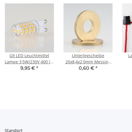
G9 LED Leuchtmittel
Unterlegscheibe
L
Lampe 3,5W/230V 400 lm
20x8,4x2,0mm Messing
3000K warmweiß
für M8x1 Gewinderohr
De
9,95 €
*
0,60 €
*
D
Aff
Standort