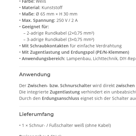
•
Farbe:
Weiß
•
Material:
Kunststoff
•
Maße:
Ø 65 mm × H 30 mm
•
Max. Spannung:
250 V / 2 A
•
Geeignet für:
– 2-adrige Rundkabel (2×0,75 mm²)
– 3-adrige Rundkabel (3×0,75 mm²)
•
Mit Schraubkontakten
für einfache Verdrahtung
•
Mit Zugentlastung und Erdungspol (PE/N-Klemmen)
•
Anwendungsbereich:
Lampenbau, Lichttechnik, DIY-Rep
Anwendung
Der
Zwischen- bzw. Schnurschalter
wird direkt
zwischen
Die integrierte
Zugentlastung
verhindert ein unbeabsich
Durch den
Erdungsanschluss
eignet sich der Schalter au
Lieferumfang
• 1 × Schnur- / Fußschalter weiß (ohne Kabel)