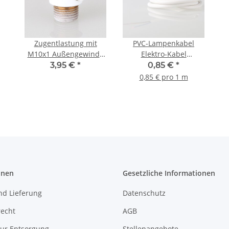
Zugentlastung mit
PVC-Lampenkabel
M10x1 Außengewinde
Elektro-Kabel
für Kabel 13x17mm
Stromkabel Rundkabel
3,95 €
*
0,85 €
*
Metall weiß
weiß 2-adrig,
0,85 € pro 1 m
2x0,75mm² H03 VV-F
onen
Gesetzliche Informationen
nd Lieferung
Datenschutz
recht
AGB
zur Entsorgung
Stellenangebote