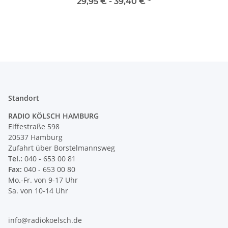
Schnurschalter und Euro-
29,95 € -
39,40 €
*
Flachstecker
Anschlussleitung 2-5m
Standort
RADIO KÖLSCH HAMBURG
Eiffestraße 598
20537 Hamburg
Zufahrt über Borstelmannsweg
Tel.:
040 - 653 00 81
Fax:
040 - 653 00 80
Mo.-Fr. von 9-17 Uhr
Sa. von 10-14 Uhr
info@radiokoelsch.de