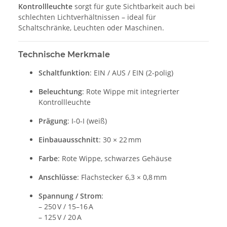
Kontrollleuchte
sorgt für gute Sichtbarkeit auch bei
schlechten Lichtverhältnissen – ideal für
Schaltschränke, Leuchten oder Maschinen.
Technische Merkmale
Schaltfunktion
: EIN / AUS / EIN (2-polig)
Beleuchtung
: Rote Wippe mit integrierter
Kontrollleuchte
Prägung
: I-0-I (weiß)
Einbauausschnitt
: 30 × 22 mm
Farbe
: Rote Wippe, schwarzes Gehäuse
Anschlüsse
: Flachstecker 6,3 × 0,8 mm
Spannung / Strom
:
– 250 V / 15–16 A
– 125 V / 20 A