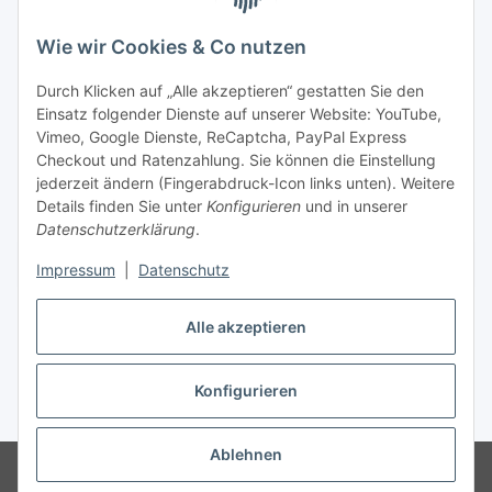
Wie wir Cookies & Co nutzen
Durch Klicken auf „Alle akzeptieren“ gestatten Sie den
Unsere Seiten
Einsatz folgender Dienste auf unserer Website: YouTube,
Vimeo, Google Dienste, ReCaptcha, PayPal Express
Checkout und Ratenzahlung. Sie können die Einstellung
Social Media
jederzeit ändern (Fingerabdruck-Icon links unten). Weitere
Details finden Sie unter
Konfigurieren
und in unserer
Datenschutzerklärung
.
Vertrag widerrufen
Impressum
|
Datenschutz
Alle akzeptieren
* Alle Preise inkl. gesetzlicher USt., ** siehe Lieferbedingungen, zzgl.
Konfigurieren
Versand
Ablehnen
© 2023 www.textilkabel-onlineshop.de
Besucherzähler: 2137381
Onlineshop für Endkunden und Wiederverkäufer