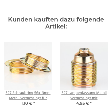
Kunden kauften dazu folgende
Artikel:
E27 Schraubring 56x13mm
E27 Lampenfassung Metall
Metall vermessingt für
vermessingt mit
Lampenfassung
Gewindemantel und
1,10 €
*
4,95 €
*
Keramik Innenkern 250V/4A