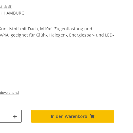
tstoff
CH HAMBURG
unststoff mit Dach, M10x1 Zugentlastung und
V/4A, geeignet für Glüh-, Halogen-, Energiespar- und LED-
abweichend
In den Warenkorb