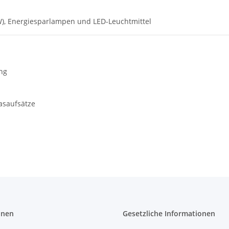
W), Energiesparlampen und LED-Leuchtmittel
ng
asaufsätze
onen
Gesetzliche Informationen