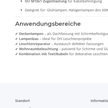
Mit
M10x1 Zugentlastung
für Kabelbefestigung
Geeignet für: Glühlampen, Halogenlampen (bis 60
Anwendungsbereiche
✔
Deckenlampen
– als Dachfassung mit Schirmbefestigu
✔
Lampenbau
– ideal für DIY-Leuchtenprojekte
✔
Leuchtenreparatur
– Austausch defekter Fassungen
✔
Wohnraumbeleuchtung
– passend für Schirme und Gl
✔
Kombination mit Textilkabeln
für dekorative Leuchten
Standort
Informati