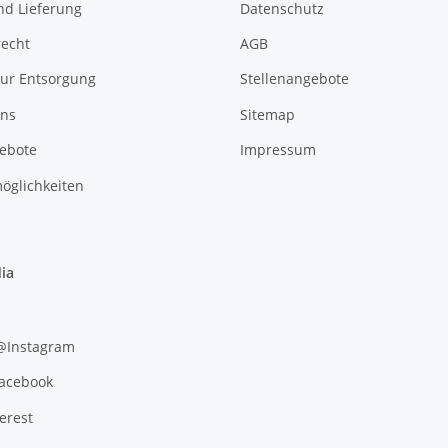
nd Lieferung
Datenschutz
recht
AGB
zur Entsorgung
Stellenangebote
uns
Sitemap
gebote
Impressum
öglichkeiten
ia
 @Instagram
Facebook
erest