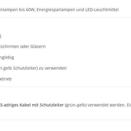
nlampen bis 60W, Energiesparlampen und LED-Leuchtmittel
g
nschirmen oder Gläsern
anglebig
ün-gelb Schutzleiter) zu verwenden
Betrieb
3-adriges Kabel mit Schutzleiter
(grün-gelb) verwendet werden. Ein