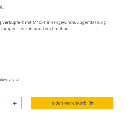
ll
g verkupfert
mit M10x1 Innengewinde, Zugentlastung
ür Lampenschirme und Leuchtenbau.
abweichend
In den Warenkorb