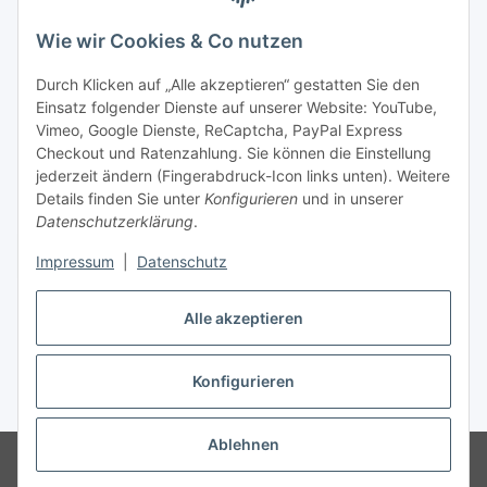
Wie wir Cookies & Co nutzen
Durch Klicken auf „Alle akzeptieren“ gestatten Sie den
Unsere Seiten
Einsatz folgender Dienste auf unserer Website: YouTube,
Vimeo, Google Dienste, ReCaptcha, PayPal Express
Checkout und Ratenzahlung. Sie können die Einstellung
Social Media
jederzeit ändern (Fingerabdruck-Icon links unten). Weitere
Details finden Sie unter
Konfigurieren
und in unserer
Datenschutzerklärung
.
Vertrag widerrufen
Impressum
|
Datenschutz
Alle akzeptieren
* Alle Preise inkl. gesetzlicher USt., ** siehe Lieferbedingungen, zzgl.
Konfigurieren
Versand
Ablehnen
© 2023 www.textilkabel-onlineshop.de
Besucherzähler: 2133939
Onlineshop für Endkunden und Wiederverkäufer