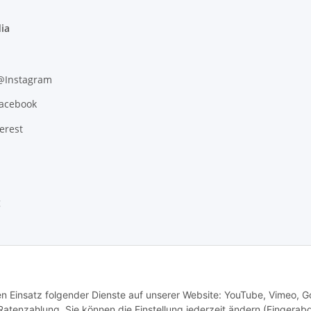
ia
 @Instagram
Facebook
erest
g
den Einsatz folgender Dienste auf unserer Website: YouTube, Vimeo, G
tenzahlung. Sie können die Einstellung jederzeit ändern (Fingerab