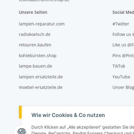
Unsere Seiten
Social Med
lampen-reparatur.com
#Twitter
radiokoelsch.de
Follow us
retouren.kaufen
Like us @
kohlebürsten.shop
Pins @Pint
lampe-bauen.de
TikTok
lampen-ersatzteile.de
YouTube
moebel-ersatzteile.de
Unser Blo
Vertrag widerrufen
Wie wir Cookies & Co nutzen
Durch Klicken auf „Alle akzeptieren“ gestatten Sie 
Dienste, ReCaptcha, PayPal Express Checkout und Ra