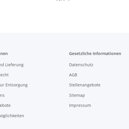
400lm 2700K warmweiß
dimmbar
onen
Gesetzliche Informationen
nd Lieferung
Datenschutz
recht
AGB
zur Entsorgung
Stellenangebote
uns
Sitemap
gebote
Impressum
öglichkeiten