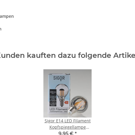
lampen
n
unden kauften dazu folgende Artike
Sigor E14 LED Filament
Kopfspiegellampe
silber 4,5W=(35W)
9,95 €
*