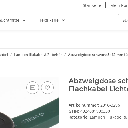
Startseite
Mein Kon
euchtmittel
Textilkabel
abel
Lampen Illukabel & Zubehör
Abzweigdose schwarz 5x13 mm für 
Abzweigdose sch
Flachkabel Licht
Artikelnummer:
2016-3296
GTIN:
4024881900330
Kategorie:
Lampen Illukabel &