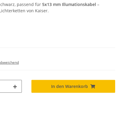
 schwarz, passend für
5x13 mm Illumationskabel
–
Lichterketten von Kaiser.
abweichend
In den Warenkorb