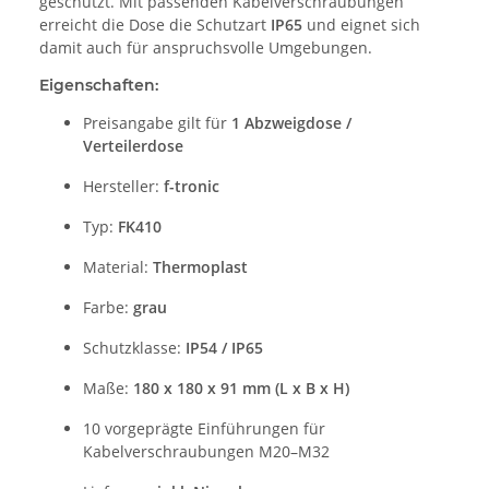
geschützt. Mit passenden Kabelverschraubungen
erreicht die Dose die Schutzart
IP65
und eignet sich
damit auch für anspruchsvolle Umgebungen.
Eigenschaften:
Preisangabe gilt für
1 Abzweigdose /
Verteilerdose
Hersteller:
f-tronic
Typ:
FK410
Material:
Thermoplast
Farbe:
grau
Schutzklasse:
IP54 / IP65
Maße:
180 x 180 x 91 mm (L x B x H)
10 vorgeprägte Einführungen für
Kabelverschraubungen M20–M32