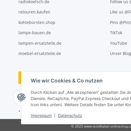
radiokoelsch.de
Follow us
retouren.kaufen
Like us @
kohlebürsten.shop
Pins @Pint
lampe-bauen.de
TikTok
lampen-ersatzteile.de
YouTube
moebel-ersatzteile.de
Unser Blo
Vertrag widerrufen
Wie wir Cookies & Co nutzen
Durch Klicken auf „Alle akzeptieren“ gestatten Sie 
Dienste, ReCaptcha, PayPal Express Checkout und Ra
Icon links unten). Weitere Details finden Sie unter
Kon
* Alle Preise inkl. gesetzlicher USt., ** siehe Lieferbedingungen, zzgl
Impressum
|
Datenschutz
© 2023 www.textilkabel-onlineshop.