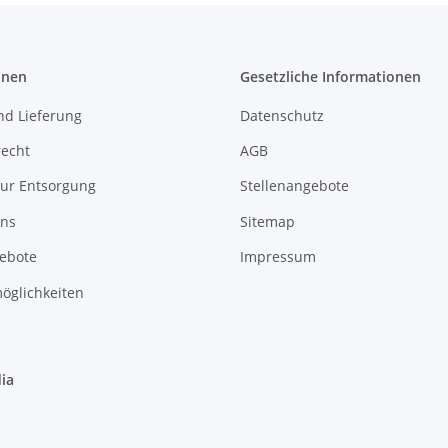
onen
Gesetzliche Informationen
nd Lieferung
Datenschutz
recht
AGB
zur Entsorgung
Stellenangebote
uns
Sitemap
gebote
Impressum
öglichkeiten
ia