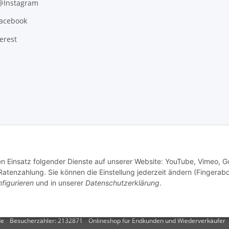
 @Instagram
Facebook
erest
g
den Einsatz folgender Dienste auf unserer Website: YouTube, Vimeo, G
tenzahlung. Sie können die Einstellung jederzeit ändern (Fingerab
figurieren
und in unserer
Datenschutzerklärung
.
.
Versand
de
Besucherzähler: 2132871
Onlineshop für Endkunden und Wiederverkäufer