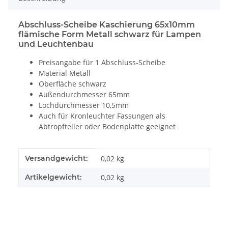
Abschluss-Scheibe Kaschierung 65x10mm
flämische Form Metall schwarz für Lampen
und Leuchtenbau
Preisangabe für 1 Abschluss-Scheibe
Material Metall
Oberfläche schwarz
Außendurchmesser 65mm
Lochdurchmesser 10,5mm
Auch für Kronleuchter Fassungen als
Abtropfteller oder Bodenplatte geeignet
Produkteigenschaft
Wert
Versandgewicht:
0,02 kg
Artikelgewicht:
0,02
kg