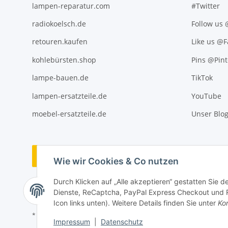
lampen-reparatur.com
#Twitter
radiokoelsch.de
Follow us
retouren.kaufen
Like us @
kohlebürsten.shop
Pins @Pint
lampe-bauen.de
TikTok
lampen-ersatzteile.de
YouTube
moebel-ersatzteile.de
Unser Blo
Vertrag widerrufen
Wie wir Cookies & Co nutzen
Durch Klicken auf „Alle akzeptieren“ gestatten Sie 
Dienste, ReCaptcha, PayPal Express Checkout und Ra
Icon links unten). Weitere Details finden Sie unter
Kon
* Alle Preise inkl. gesetzlicher USt., ** siehe Lieferbedingungen, zzgl
Impressum
|
Datenschutz