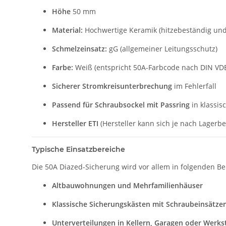
Höhe
50 mm
Material:
Hochwertige Keramik (hitzebeständig und
Schmelzeinsatz:
gG (allgemeiner Leitungsschutz)
Farbe:
Weiß (entspricht 50A-Farbcode nach DIN VD
Sicherer Stromkreisunterbrechung
im Fehlerfall
Passend für Schraubsockel mit Passring
in klassis
Hersteller ETI
(Hersteller kann sich je nach Lagerb
Typische Einsatzbereiche
Die 50A Diazed-Sicherung wird vor allem in folgenden Be
Altbauwohnungen und Mehrfamilienhäuser
Klassische Sicherungskästen mit Schraubeinsätze
Unterverteilungen in Kellern, Garagen oder Werks