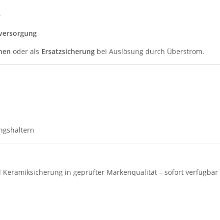
e
mversorgung
onen
oder als
Ersatzsicherung
bei Auslösung durch Überstrom.
ngshaltern
 Keramiksicherung in geprüfter Markenqualität – sofort verfügbar 