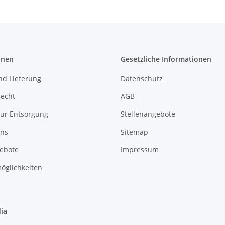
onen
Gesetzliche Informationen
nd Lieferung
Datenschutz
recht
AGB
zur Entsorgung
Stellenangebote
uns
Sitemap
gebote
Impressum
öglichkeiten
ia