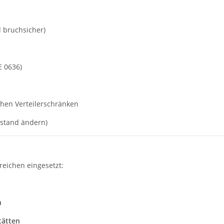
 bruchsicher)
E 0636)
chen Verteilerschränken
estand ändern)
reichen eingesetzt:
n
tätten