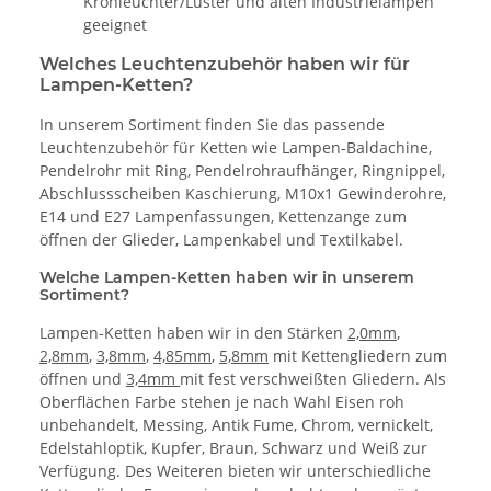
Kronleuchter/Lüster und alten Industrielampen
geeignet
Welches Leuchtenzubehör haben wir für
Lampen-Ketten?
In unserem Sortiment finden Sie das passende
Leuchtenzubehör für Ketten wie Lampen-Baldachine,
Pendelrohr mit Ring, Pendelrohraufhänger, Ringnippel,
Abschlussscheiben Kaschierung, M10x1 Gewinderohre,
E14 und E27 Lampenfassungen, Kettenzange zum
öffnen der Glieder, Lampenkabel und Textilkabel.
Welche Lampen-Ketten haben wir in unserem
Sortiment?
Lampen-Ketten haben wir in den Stärken
2,0mm
,
2,8mm
,
3,8mm
,
4,85mm
,
5,8mm
mit Kettengliedern zum
öffnen und
3,4mm
mit fest verschweißten Gliedern. Als
Oberflächen Farbe stehen je nach Wahl Eisen roh
unbehandelt, Messing, Antik Fume, Chrom, vernickelt,
Edelstahloptik, Kupfer, Braun, Schwarz und Weiß zur
Verfügung. Des Weiteren bieten wir unterschiedliche