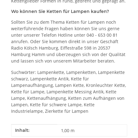
Kettenglieder Formen in rund, gedreht und geprägt an.
Wo können Sie Ketten für Lampen kaufen?
Sollten Sie zu dem Thema Ketten für Lampen noch
weiterführende Fragen haben können Sie uns gerne
unter unserer Telefon Hotline unter 040 - 653 00 81
anrufen. Oder Sie kommen direkt in unser Geschäft
Radio Kölsch Hamburg, Eiffestraße 598 in 20537
Hamburg Hamm und überzeugen sich von der Qualität
und lassen sich von unserem Mitarbeiter beraten.
Suchwörter: Lampenkette, Lampenketten, Lampenkette
schwarz, Lampenkette Antik, Kette für
Lampenaufhängung, Lampen Kette, Kronleuchter Kette,
Kette für Lampe, Lampenkette Messing Antik, Kette
Lampe, Kettenaufhängung, Ketten zum Aufhängen von
Lampen, Kette für schwere Lampe, Kette
Industrielampe, Zierkette für Lampen
Produkteigenschaft
Wert
Inhalt:
1,00 m