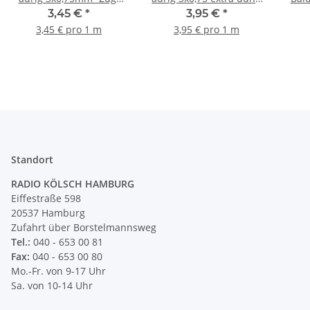
Pendelleitung S03RT-F
für innere Verkabelung
schw
3,45 €
*
3,95 €
*
3G0,75
von Ketten-Lampen
3,45 € pro 1 m
3,95 € pro 1 m
Kronleuchter/Lüster
K
Standort
RADIO KÖLSCH HAMBURG
Eiffestraße 598
20537 Hamburg
Zufahrt über Borstelmannsweg
Tel.:
040 - 653 00 81
Fax:
040 - 653 00 80
Mo.-Fr. von 9-17 Uhr
Sa. von 10-14 Uhr