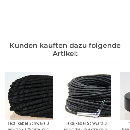
Kunden kauften dazu folgende
Artikel:
Textilkabel Schwarz 3-
Textilkabel Schwarz 3-
adrig 3x0,75mm² Zug-
adrig 3x0,75 extra dünn
Bald