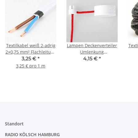
Textilkabel weiß 2-adrig
Lampen Deckenverteiler
Text
2×0,75 mm² Flachleitung
Umlenkung
H03VVH2-F – Meterware
Affenschaukel weiss mit
3,25 €
*
4,15 €
*
70x31,5mm Abzweig-
3,25 € pro 1 m
Baldachin
Standort
RADIO KÖLSCH HAMBURG