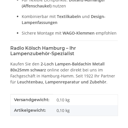
(Affenschaukel)
nutzen
Kombinierbar mit
Textilkabeln
und
Design-
Lampenfassungen
Sichere Montage mit
WAGO-Klemmen
empfohlen
Radio Kölsch Hamburg – Ihr
Lampenzubehör-Spezialist
Kaufen Sie den
2-Loch Lampen-Baldachin Metall
80x25mm schwarz
online oder direkt bei uns im
Fachgeschäft in Hamburg-Hamm. Seit 1922 Ihr Partner
für
Leuchtenbau, Lampenreparatur und Zubehör
.
Produkteigenschaft
Wert
Versandgewicht:
0,10 kg
Artikelgewicht:
0,10
kg